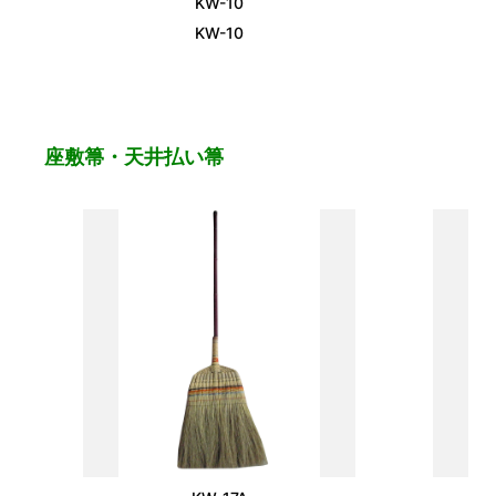
KW-10
KW-10
座敷箒・天井払い箒