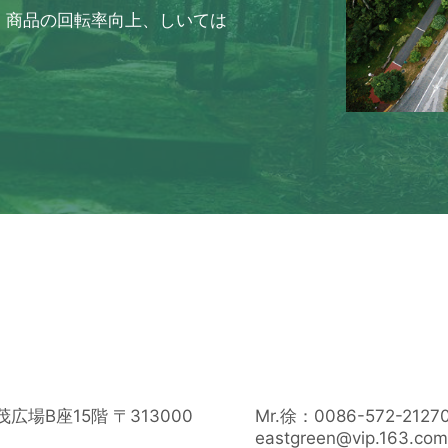
、商品の回転率向上、しいては
場B座15階 〒313000
Mr.徐：0086-572-21270
eastgreen@vip.163.co