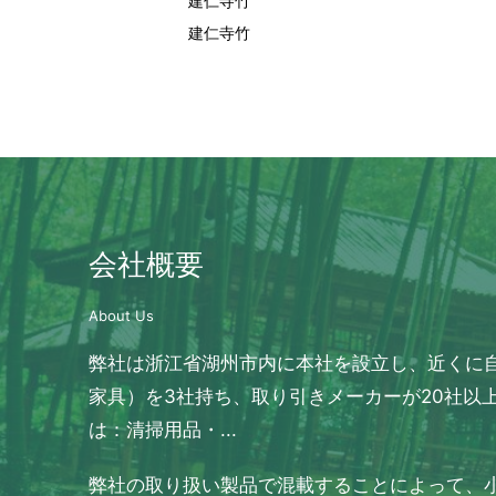
建仁寺竹
建仁寺竹
会社概要
About Us
弊社は浙江省湖州市内に本社を設立し、近くに
家具）を3社持ち、取り引きメーカーが20社以
は：清掃用品・...
弊社の取り扱い製品で混載することによって、