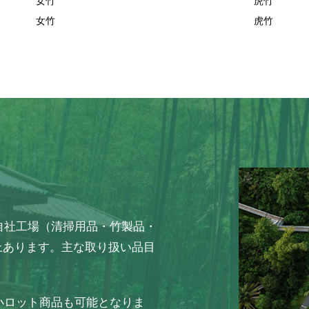
女竹
虎竹
女竹
虎竹
自社工場（清掃用品・竹製品・
上あります。主な取り扱い品目
小ロット商品も可能となりま